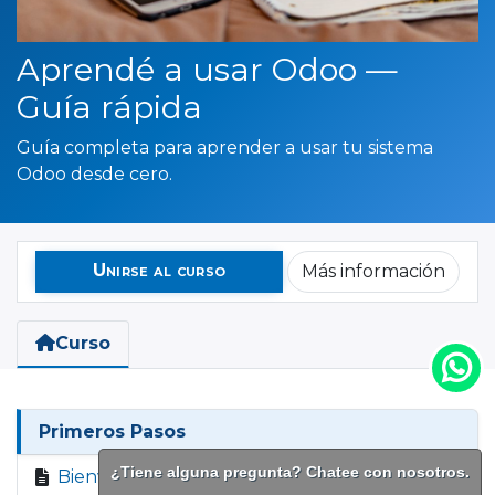
Aprendé a usar Odoo —
Guía rápida
Guía completa para aprender a usar tu sistema
Odoo desde cero.
Unirse al curso
Más información
Curso
Primeros Pasos
¿Tiene alguna pregunta? Chatee con nosotros.
Bienvenido a tu sistema de gestión
Previsualización