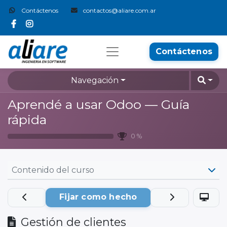
Contáctenos
contactos@aliare.com.ar
Contáctenos
Navegación
Aprendé a usar Odoo — Guía
rápida
0 %
Contenido del curso
Fijar como hecho
Gestión de clientes