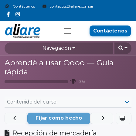
Contáctenos
contactos@aliare.com.ar
Contáctenos
Navegación
Aprendé a usar Odoo — Guía
rápida
0 %
Contenido del curso
Fijar como hecho
Recepción de mercadería