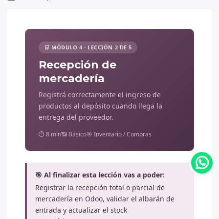
🛒 MÓDULO 4 · LECCIÓN 2 DE 5
Recepción de
mercadería
Registrá correctamente el ingreso de
productos al depósito cuando llega la
entrega del proveedor.
⏱ 8 min
📶 Básico
🎯 Inventario / Compras
🎯 Al finalizar esta lección vas a poder:
Registrar la recepción total o parcial de
mercadería en Odoo, validar el albarán de
entrada y actualizar el stock