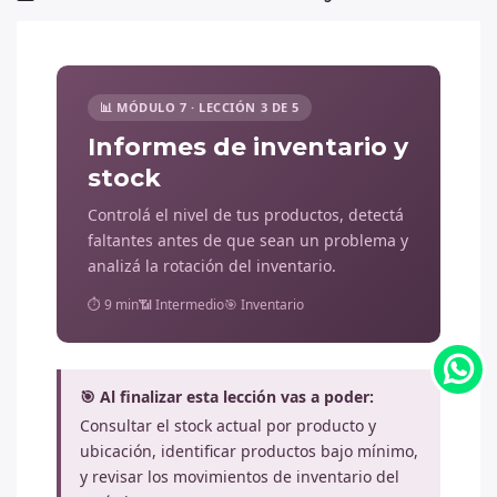
📊 MÓDULO 7 · LECCIÓN 3 DE 5
Informes de inventario y
stock
Controlá el nivel de tus productos, detectá
faltantes antes de que sean un problema y
analizá la rotación del inventario.
⏱ 9 min
📶 Intermedio
🎯 Inventario
🎯 Al finalizar esta lección vas a poder:
Consultar el stock actual por producto y
ubicación, identificar productos bajo mínimo,
y revisar los movimientos de inventario del