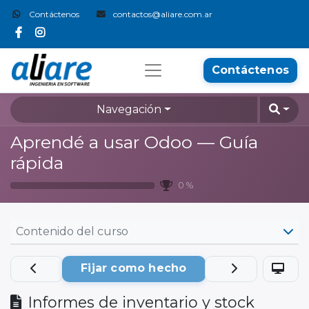
Contáctenos
contactos@aliare.com.ar
Contáctenos
Navegación
Aprendé a usar Odoo — Guía
rápida
0 %
Contenido del curso
Fijar como hecho
Informes de inventario y stock